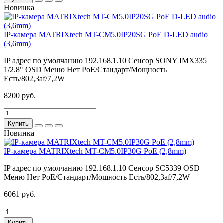
Новинка
IP-камера MATRIXtech MT-CM5.0IP20SG PoE D-LED audio
(3,6mm)
IP адрес по умолчанию
192.168.1.10
Сенсор
SONY IMX335
1/2.8"
OSD Меню
Нет
PoE/Стандарт/Мощность
Есть/802,3af/7,2W
8200 руб.
Купить
Новинка
IP-камера MATRIXtech MT-CM5.0IP30G PoE (2,8mm)
IP адрес по умолчанию
192.168.1.10
Сенсор
SC5339
OSD
Меню
Нет
PoE/Стандарт/Мощность
Есть/802,3af/7,2W
6061 руб.
Купить