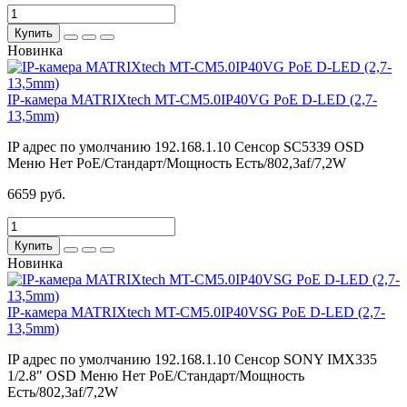
Купить
Новинка
IP-камера MATRIXtech MT-CM5.0IP40VG PoE D-LED (2,7-
13,5mm)
IP адрес по умолчанию
192.168.1.10
Сенсор
SC5339
OSD
Меню
Нет
PoE/Стандарт/Мощность
Есть/802,3af/7,2W
6659 руб.
Купить
Новинка
IP-камера MATRIXtech MT-CM5.0IP40VSG PoE D-LED (2,7-
13,5mm)
IP адрес по умолчанию
192.168.1.10
Сенсор
SONY IMX335
1/2.8"
OSD Меню
Нет
PoE/Стандарт/Мощность
Есть/802,3af/7,2W