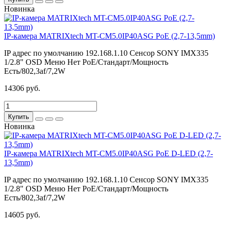
Новинка
IP-камера MATRIXtech MT-CM5.0IP40ASG PoE (2,7-13,5mm)
IP адрес по умолчанию
192.168.1.10
Сенсор
SONY IMX335
1/2.8"
OSD Меню
Нет
PoE/Стандарт/Мощность
Есть/802,3af/7,2W
14306 руб.
Купить
Новинка
IP-камера MATRIXtech MT-CM5.0IP40ASG PoE D-LED (2,7-
13,5mm)
IP адрес по умолчанию
192.168.1.10
Сенсор
SONY IMX335
1/2.8"
OSD Меню
Нет
PoE/Стандарт/Мощность
Есть/802,3af/7,2W
14605 руб.