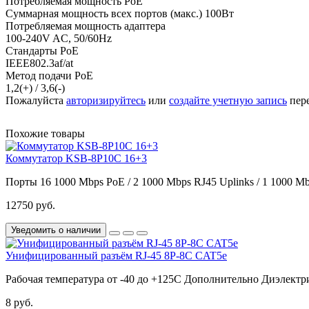
Потребляемая мощность PoE
Суммарная мощность всех портов (макс.) 100Вт
Потребляемая мощность адаптера
100-240V AC, 50/60Hz
Стандарты PoE
IEEE802.3af/at
Метод подачи PoE
1,2(+) / 3,6(-)
Пожалуйста
авторизируйтесь
или
создайте учетную запись
пере
Похожие товары
Коммутатор KSB-8P10С 16+3
Порты
16 1000 Mbps PoE / 2 1000 Mbps RJ45 Uplinks / 1 1000 M
12750 руб.
Уведомить о наличии
Унифицированный разъём RJ-45 8P-8C CAT5e
Рабочая температура
от -40 до +125С
Дополнительно
Диэлектр
8 руб.